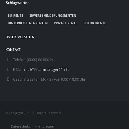
Schlagwörter
BU-RENTE
ERWERBSMINDERUNGSRENTEN
HINTERBLIEBENENRENTEN
PRIVATE RENTE
SOFORTRENTE
UNSERE WEBSEITEN
KONTAKT
Telefon:
(0800) 80 800 24
E-Mail:
mail@finanzmanager24.info
Geschäftszeiten:
Mo - Sa von 9:00 -18:00 Uhr
© copyright 2021. All Rights Reserved.
Datenschutz
Impressum