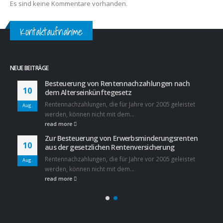
Es sind keine Kommentare vorhanden.
Kontaktaufnahme
NEUE BEITRÄGE
Besteuerung von Rentennachzahlungen nach
10
dem Alterseinkünftegesetz
Rentennachzahlungen, die für Jahre vor 2005 geleistet
Aug.
werden, können nicht mit dem...
read more
Zur Besteuerung von Erwerbsminderungsrenten
10
aus der gesetzlichen Rentenversicherung
Rentennachzahlungen, die für Jahre vor 2005 geleistet
Aug.
werden, können nicht mit dem...
read more