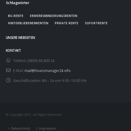
Schlagwörter
BU-RENTE
ERWERBSMINDERUNGSRENTEN
HINTERBLIEBENENRENTEN
PRIVATE RENTE
SOFORTRENTE
UNSERE WEBSEITEN
KONTAKT
Telefon:
(0800) 80 800 24
E-Mail:
mail@finanzmanager24.info
Geschäftszeiten:
Mo - Sa von 9:00 -18:00 Uhr
© copyright 2021. All Rights Reserved.
Datenschutz
Impressum