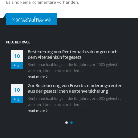
Es sind keine Kommentare vorhanden.
Kontaktaufnahme
NEUE BEITRÄGE
Besteuerung von Rentennachzahlungen nach
10
dem Alterseinkünftegesetz
Rentennachzahlungen, die für Jahre vor 2005 geleistet
Aug.
werden, können nicht mit dem...
read more
Zur Besteuerung von Erwerbsminderungsrenten
10
aus der gesetzlichen Rentenversicherung
Rentennachzahlungen, die für Jahre vor 2005 geleistet
Aug.
werden, können nicht mit dem...
read more