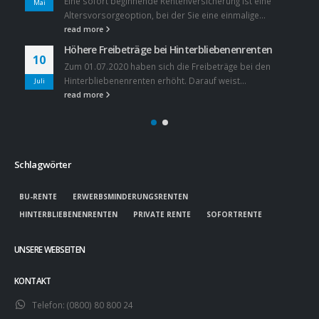
Eine sofort beginnende Rentenversicherung ist eine
Mai
Altersvorsorgeoption, bei der Sie eine einmalige...
read more
Höhere Freibeträge bei Hinterbliebenenrenten
10
Zum 01.07.2020 haben sich die Freibeträge bei den
Hinterbliebenenrenten erhöht. Darauf weist...
Juli
read more
Schlagwörter
BU-RENTE
ERWERBSMINDERUNGSRENTEN
HINTERBLIEBENENRENTEN
PRIVATE RENTE
SOFORTRENTE
UNSERE WEBSEITEN
KONTAKT
Telefon:
(0800) 80 800 24