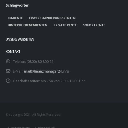
Schlagwörter
BU-RENTE
ERWERBSMINDERUNGSRENTEN
HINTERBLIEBENENRENTEN
PRIVATE RENTE
SOFORTRENTE
UNSERE WEBSEITEN
KONTAKT
Telefon:
(0800) 80 800 24
E-Mail:
mail@finanzmanager24.info
Geschäftszeiten:
Mo - Sa von 9:00 -18:00 Uhr
© copyright 2021. All Rights Reserved.
Datenschutz
Impressum