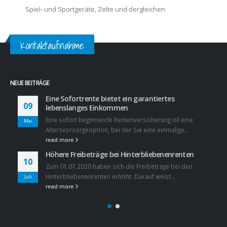
Spiel- und Sportgeräte, Zelte und dergleichen
Kontaktaufnahme
NEUE BEITRÄGE
Eine Sofortrente bietet ein garantiertes
09
lebenslanges Einkommen
Eine sofort beginnende Rentenversicherung ist eine
Mai
Altersvorsorgeoption, bei der Sie eine einmalige...
read more
Höhere Freibeträge bei Hinterbliebenenrenten
10
Zum 01.07.2020 haben sich die Freibeträge bei den
Hinterbliebenenrenten erhöht. Darauf weist...
Juli
read more