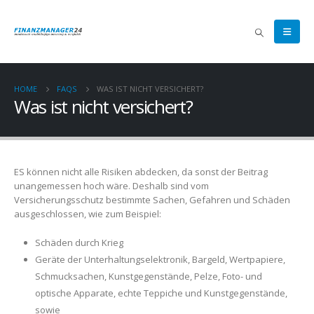
HOME
FAQS
WAS IST NICHT VERSICHERT?
Was ist nicht versichert?
ES können nicht alle Risiken abdecken, da sonst der Beitrag
unangemessen hoch wäre. Deshalb sind vom
Versicherungsschutz bestimmte Sachen, Gefahren und Schäden
ausgeschlossen, wie zum Beispiel:
Schäden durch Krieg
Geräte der Unterhaltungselektronik, Bargeld, Wertpapiere,
Schmucksachen, Kunstgegenstände, Pelze, Foto- und
optische Apparate, echte Teppiche und Kunstgegenstände,
sowie